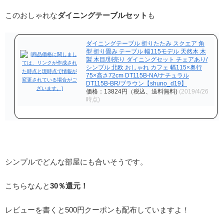
このおしゃれな
ダイニングテーブルセット
も
ダイニングテーブル 折りたたみ スクエア 角
型 折り畳み テーブル 幅115モデル 天然木 木
製 木目/別売り ダイニングセット チェアあり/
シンプル 北欧 おしゃれ カフェ 幅115×奥行
75×高さ72cm DT115B-NA/ナチュラル
DT115B-BR/ブラウン【shuno_d19】
価格：13824円（税込、送料無料)
(2019/4/26
時点)
シンプルでどんな部屋にも合いそうです。
こちらなんと
30％還元！
レビューを書くと500円クーポンも配布していますよ！