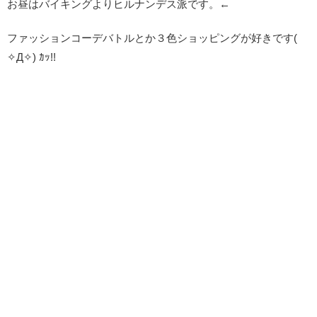
お昼はバイキングよりヒルナンデス派です。←
ファッションコーデバトルとか３色ショッピングが好きです(
✧Д✧) ｶｯ!!