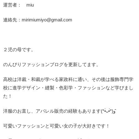
運営者： miu
連絡先：mirimiumiyo@gmail.com
２児の母です。
のんびりファッションブログを更新してます。
高校は洋裁・和裁が学べる家政科に通い、その後は服飾専門学
校に進学デザイン・縫製・色彩学・ファッションなど学びまし
た！
洋服のお直し、アパレル販売の経験もあります(*•̀ᴗ•́*)و ̑̑
可愛いファッションと可愛い女の子が大好きです！