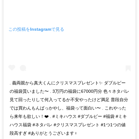
この投稿をInstagramで見る
. 義両親から真大くんにクリスマスプレゼント✨ ダブルビー
の福袋貰いました〜 . 3万円の福袋に67000円分 色々ネタバレ
見て回ったりして何入ってるか不安やったけど満足 普段自分
では買わんもんばっかやし、福袋って面白い〜 . これやった
ら来年も欲しい！❤️ . #ミキハウス #ダブルビー #福袋 #ミキ
ハウス福袋 #ネタバレ #クリスマスプレゼント #1つ1つの値
段高すぎ #ありがとうございます‍♀️