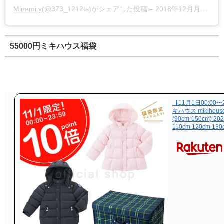
Minami.y
(@373_1212ts)がシェアした投稿 –
2018年12月月23日午前5時55分PST
55000円ミキハウス福袋
【11月1日00:00
キハウス mikih
(90cm-150cm) 
110cm 120cm 130