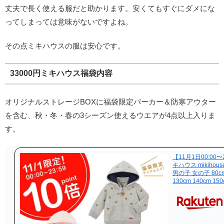
丈夫で長く使える服だと助かります。安くてもすぐにダメにな
ってしまっては意味がないですよね。
その点ミキハウスの服は安心です。
33000円ミキハウス福袋内容
オリジナルストレージBOXに福袋限定パーカー＆防寒アウター
を含む、秋・冬・春の3シーズン使えるウエアが
4点以上
入りま
す。
【11月1日00:00
キハウス mikihous
男の子 女の子 80cm 
130cm 140cm 15