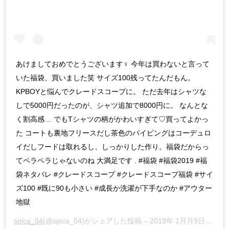
あけましておめでとうございます‍♀️ 今年は買わないと言って
いた福袋、買いました笑 サイズ100残ってたんだもん。
KPBOYと悩んでクレードスコープに。 ただ去年はシャツな
しで5000円だったのが、シャツ追加で8000円に。 なんとな
く割高感… でもTシャツの柄がかわいすぎて♡買ってよかっ
た コートも裏地フリースだし茶色のパイピングはコーデュロ
イだしフードは取れるし、しっかりした作り。福袋だからっ
てペラペラじゃないのね 大満足です . #福袋 #福袋2019 #福
袋ネタバレ #クレードスコープ #クレードスコープ福袋 #サイ
ズ100 #既に90も小さい #成長か洗濯が下手なのか #アウター
地獄
spica_04
(@spica_04)がシェアした投稿 –
2019年 1月月9日午前3時31分PST