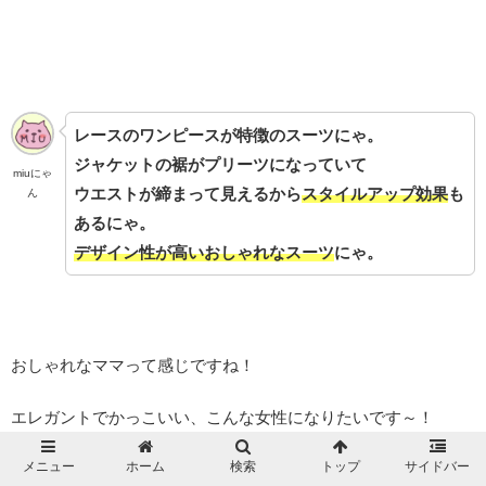
レースのワンピースが特徴のスーツにゃ。
ジャケットの裾がプリーツになっていて
miuにゃ
ウエストが締まって見えるから
スタイルアップ効果
も
ん
あるにゃ。
デザイン性が高いおしゃれなスーツ
にゃ。
おしゃれなママって感じですね！
エレガントでかっこいい、こんな女性になりたいです～！
メニュー
ホーム
検索
トップ
サイドバー
スタイルアップ効果もあるなんて、
お尻の大きさが気になる私