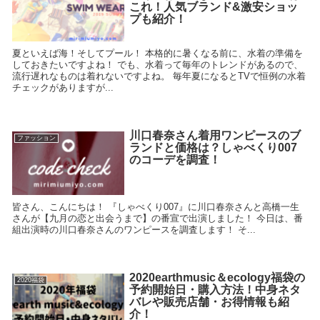
これ！人気ブランド&激安ショッ
プも紹介！
夏といえば海！そしてプール！ 本格的に暑くなる前に、水着の準備を
しておきたいですよね！ でも、水着って毎年のトレンドがあるので、
流行遅れなものは着れないですよね。 毎年夏になるとTVで恒例の水着
チェックがありますが...
川口春奈さん着用ワンピースのブ
ファッション
ランドと価格は？しゃべくり007
のコーデを調査！
皆さん、こんにちは！ 『しゃべくり007』に川口春奈さんと高橋一生
さんが【九月の恋と出会うまで】の番宣で出演しました！ 今日は、番
組出演時の川口春奈さんのワンピースを調査します！ そ...
2020earthmusic＆ecology福袋の
2020福袋
予約開始日・購入方法！中身ネタ
バレや販売店舗・お得情報も紹
介！