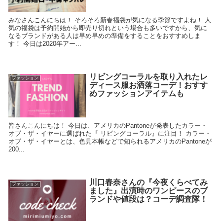
みなさんこんにちは！ そろそろ新春福袋が気になる季節ですよね！ 人
気の福袋は予約開始から即売り切れという場合も多いですから、気に
なるブランドがある人は早め早めの準備をすることをおすすめしま
す！ 今日は2020年アー...
リビングコーラルを取り入れたレ
ファッション
ディース服お洒落コーデ！おすす
めファッションアイテムも
皆さんこんにちは！ 今日は、アメリカのPantoneが発表したカラー・
オブ・ザ・イヤーに選ばれた『 リビングコーラル』に注目！ カラー・
オブ・ザ・イヤーとは、色見本帳などで知られるアメリカのPantoneが
200...
川口春奈さんの『今夜くらべてみ
ファッション
ました』出演時のワンピースのブ
ランドや値段は？コーデ調査隊！