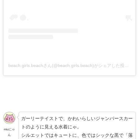
beach.girls.beachさん(@beach.girls.beach)がシェアした投稿
–
2
ガーリーテイストで、かわいらしいジャンパースカー
トのように見える水着にゃ。
miuにゃ
シルエットではキュートに、色ではシックな黒で「落
ん