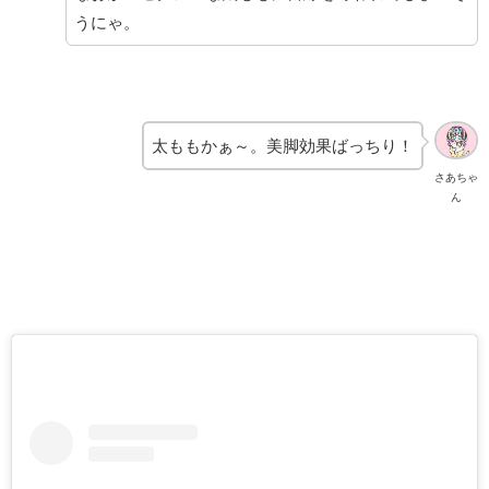
うにゃ。
太ももかぁ～。美脚効果ばっちり！
さあちゃ
ん