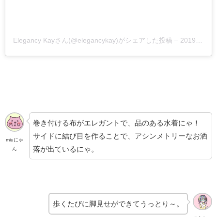
Elegancy Kayさん(@elegancykay)がシェアした投稿
–
2019年 5月月14日午後1時44分PDT
巻き付ける布がエレガントで、品のある水着にゃ！
サイドに結び目を作ることで、アシンメトリーなお洒
miuにゃ
落が出ているにゃ。
ん
歩くたびに脚見せができてうっとり～。