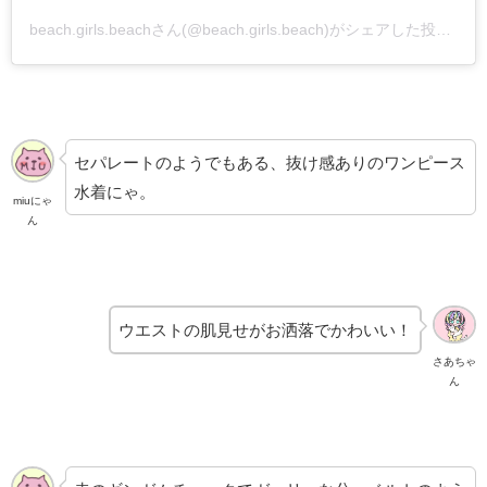
beach.girls.beachさん(@beach.girls.beach)がシェアした投稿
–
2
セパレートのようでもある、抜け感ありのワンピース
水着にゃ。
miuにゃ
ん
ウエストの肌見せがお洒落でかわいい！
さあちゃ
ん