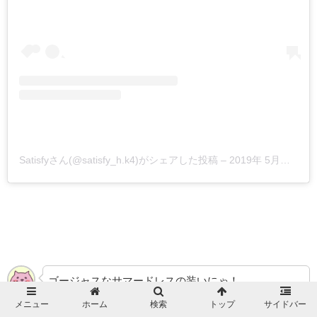
Satisfyさん(@satisfy_h.k4)がシェアした投稿
–
2019年 5月月15日午前2時21分PDT
ゴージャスなサマードレスの装いにゃ！
マキシ丈で裾をなびかせながら歩く姿は、ワザありフ
メニュー
ホーム
検索
トップ
サイドバー
miuにゃ