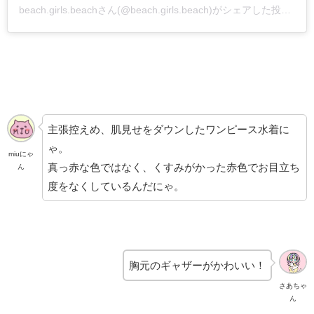
beach.girls.beachさん(@beach.girls.beach)がシェアした投稿
–
2
主張控えめ、肌見せをダウンしたワンピース水着に
ゃ。
miuにゃ
真っ赤な色ではなく、くすみがかった赤色でお目立ち
ん
度をなくしているんだにゃ。
胸元のギャザーがかわいい！
さあちゃ
ん