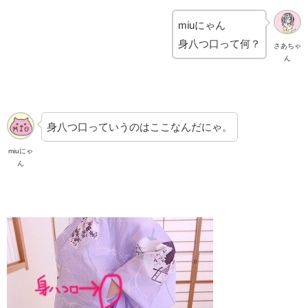
miuにゃん
身八つ口って何？
さあちゃ
ん
身八つ口っていうのはここなんだにゃ。
miuにゃ
ん