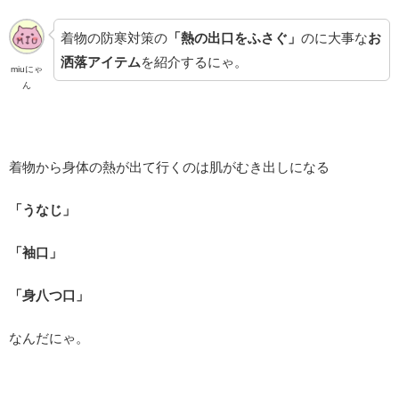
着物の防寒対策の
「熱の出口をふさぐ」
のに大事な
お
洒落アイテム
を紹介するにゃ。
miuにゃ
ん
着物から身体の熱が出て行くのは肌がむき出しになる
「うなじ」
「袖口」
「身八つ口」
なんだにゃ。