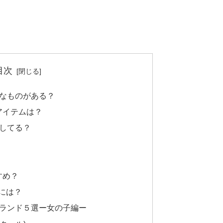
目次
なものがある？
アイテムは？
してる？
すめ？
には？
ランド５選ー女の子編ー